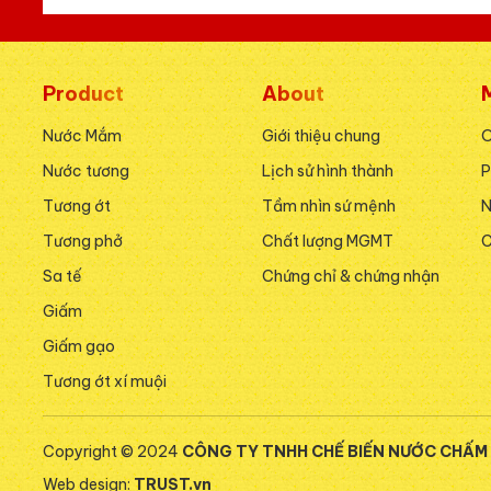
Product
About
Nước Mắm
Giới thiệu chung
Nước tương
Lịch sử hình thành
P
Tương ớt
Tầm nhìn sứ mệnh
Tương phở
Chất lượng MGMT
C
Sa tế
Chứng chỉ & chứng nhận
Giấm
Giấm gạo
Tương ớt xí muội
Copyright © 2024
CÔNG TY TNHH CHẾ BIẾN NƯỚC CHẤ
Web design:
TRUST.vn