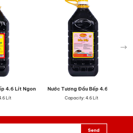
ít Ngon
Nước Tương Đầu Bếp 4.6 Lít
Dau B
Capacity: 4.6 Lít
Send