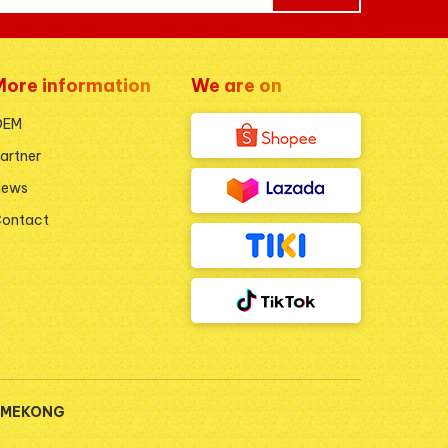
More information
We are on
OEM
artner
News
ontact
M MEKONG