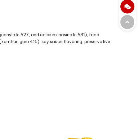
Chat
Chat Zalo
Hotline 02:
(0272)3779246
Top
Chat Messenger
guanylate 627, and calcium inosinate 631), food
Mr.Tùng:
Gửi email
 (xanthan gum 415), soy sauce flavoring, preservative
0906777349
Mr. Duy:
0949666962