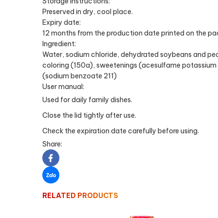
Storage instructions:
Preserved in dry, cool place.
Expiry date:
12 months from the production date printed on the p
Ingredient:
Water, sodium chloride, dehydrated soybeans and pean
coloring (150a), sweetenings (acesulfame potassium 95
(sodium benzoate 211)
User manual:
Used for daily family dishes.
Close the lid tightly after use.
Check the expiration date carefully before using.
Share:
RELATED PRODUCTS