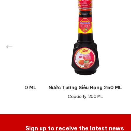
g 650 ML
Nước Tương Siêu Hạng 250 ML
Nước
L
Capacity: 250 ML
Sign up to receive the latest news