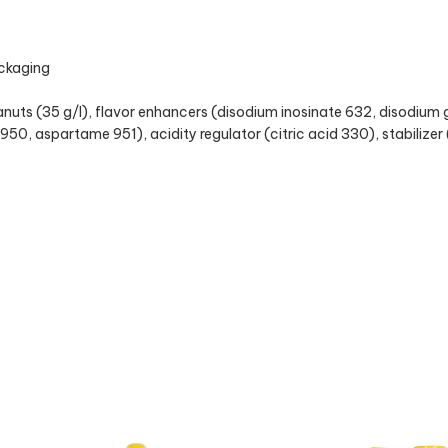
ackaging
uts (35 g/l), flavor enhancers (disodium inosinate 632, disodium 
0, aspartame 951), acidity regulator (citric acid 330), stabilizer