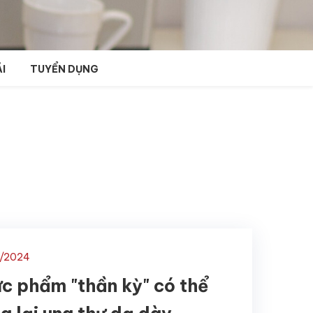
I
TUYỂN DỤNG
3/2024
ực phẩm "thần kỳ" có thể