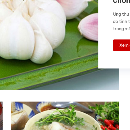
chốn
Ung thư 
do tình
trong mô
Xem c