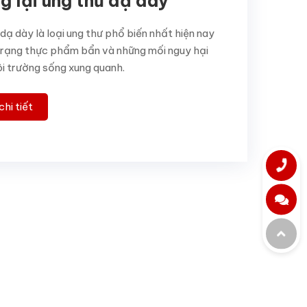
g lại ung thư dạ dày
dạ dày là loại ung thư phổ biến nhất hiện nay
 trạng thực phẩm bẩn và những mối nguy hại
i trường sống xung quanh.
hi tiết
Gọi cho c
Hotline 01:
(0272)3779245
Chát cùng
Chat Zalo
Mr Huy:
(84)937922369
Đi lên trê
Chat Messenger
Mr.Tùng:
Gửi email
0906777349