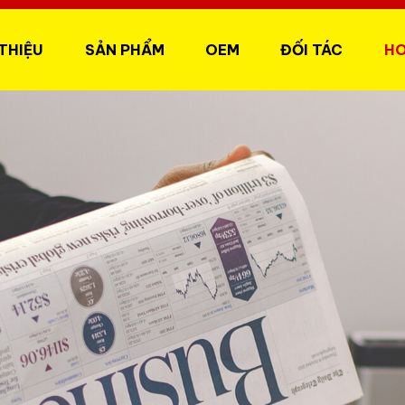
 THIỆU
SẢN PHẨM
OEM
ĐỐI TÁC
H