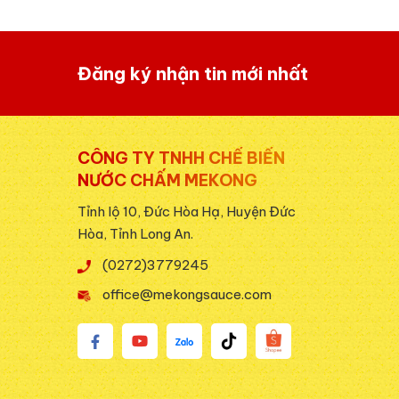
Đăng ký nhận tin mới nhất
CÔNG TY TNHH CHẾ BIẾN
NƯỚC CHẤM MEKONG
Tỉnh lộ 10, Đức Hòa Hạ, Huyện Đức
Hòa, Tỉnh Long An.
(0272)3779245
office@mekongsauce.com