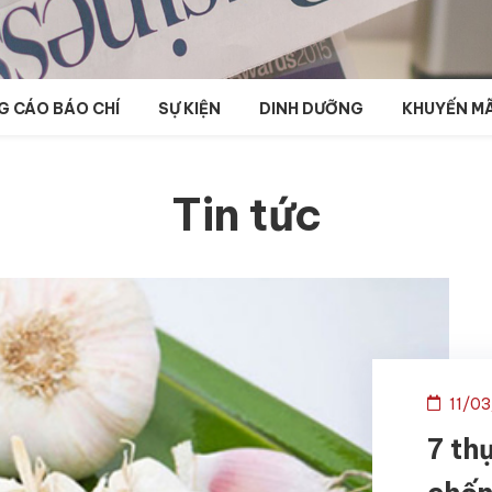
 CÁO BÁO CHÍ
SỰ KIỆN
DINH DƯỠNG
KHUYẾN MÃ
Tin tức
11/0
7 th