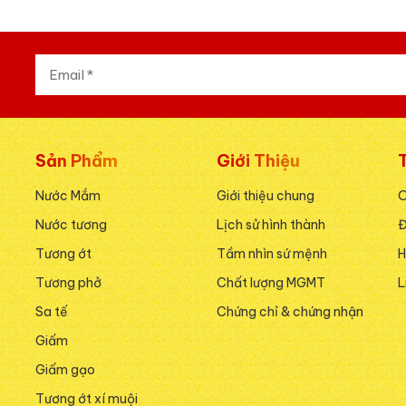
Sản Phẩm
Giới Thiệu
Nước Mắm
Giới thiệu chung
Nước tương
Lịch sử hình thành
Đ
Tương ớt
Tầm nhìn sứ mệnh
H
Tương phở
Chất lượng MGMT
L
Sa tế
Chứng chỉ & chứng nhận
Giấm
Giấm gạo
Tương ớt xí muội