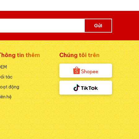
Gửi
Thông tin thêm
Chúng tôi trên
OEM
ối tác
oạt động
iên hệ